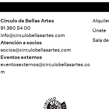
Círculo de Bellas Artes
Alquile
91 360 54 00
Únete
info@circulobellasartes.com
Sala d
Atención a socios
socios@circulobellasartes.com
Eventos externos
eventosexternos@circulobellasartes.co
m