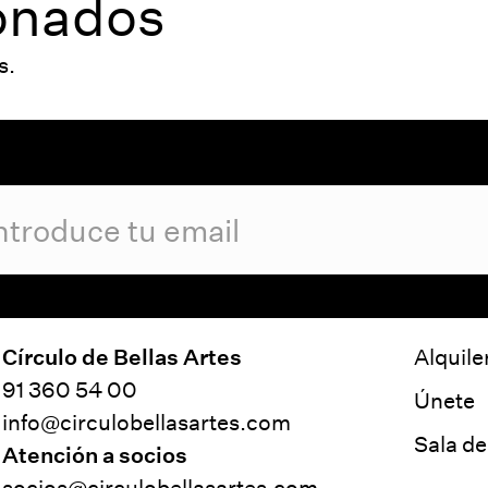
ionados
s.
Círculo de Bellas Artes
Alquile
91 360 54 00
Únete
info@circulobellasartes.com
Sala d
Atención a socios
socios@circulobellasartes.com