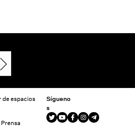
r de espacios
Sígueno
s
e Prensa