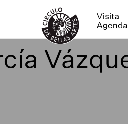
Visita
Agenda
rcía Vázqu