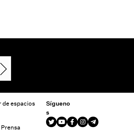
r de espacios
Sígueno
s
e Prensa