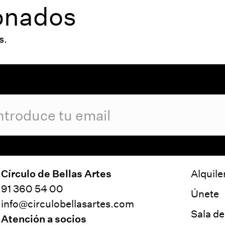
ionados
s.
Círculo de Bellas Artes
Alquile
91 360 54 00
Únete
info@circulobellasartes.com
Sala d
Atención a socios