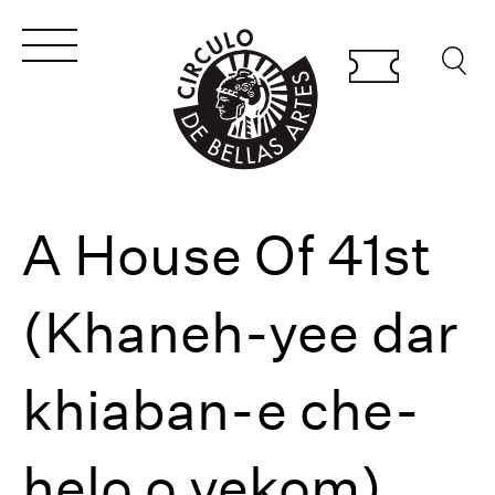
A House Of 41st
(Khaneh-yee dar
khiaban-e che-
helo o yekom)