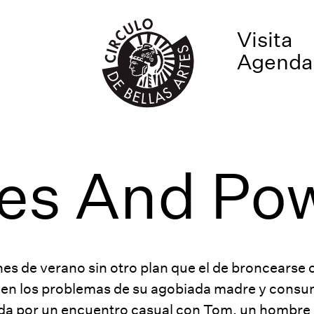
Visita
Agenda
es And Pow
nes de verano sin otro plan que el de broncearse 
e en los problemas de su agobiada madre y consu
ida por un encuentro casual con Tom, un hombre 