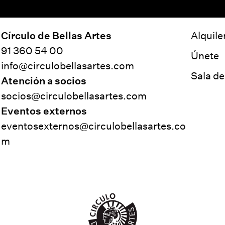
Círculo de Bellas Artes
Alquile
91 360 54 00
Únete
info@circulobellasartes.com
Sala d
Atención a socios
socios@circulobellasartes.com
Eventos externos
eventosexternos@circulobellasartes.co
m