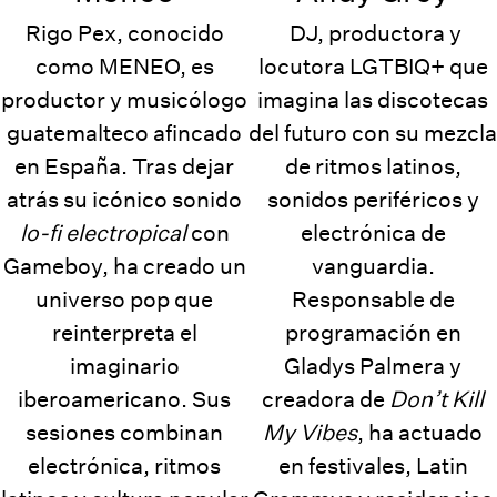
Rigo Pex, conocido
DJ, productora y
como MENEO, es
locutora LGTBIQ+ que
productor y musicólogo
imagina las discotecas
guatemalteco afincado
del futuro con su mezcla
en España. Tras dejar
de ritmos latinos,
atrás su icónico sonido
sonidos periféricos y
lo-fi electropical
con
electrónica de
Gameboy, ha creado un
vanguardia.
universo pop que
Responsable de
reinterpreta el
programación en
imaginario
Gladys Palmera y
iberoamericano. Sus
creadora de
Don’t Kill
sesiones combinan
My Vibes
, ha actuado
electrónica, ritmos
en festivales, Latin