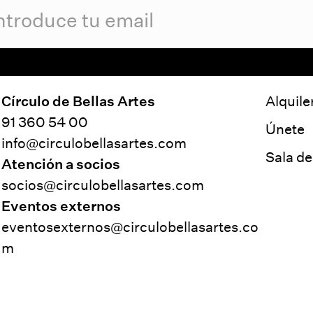
Círculo de Bellas Artes
Alquile
91 360 54 00
Únete
info@circulobellasartes.com
Sala d
Atención a socios
socios@circulobellasartes.com
Eventos externos
eventosexternos@circulobellasartes.co
m