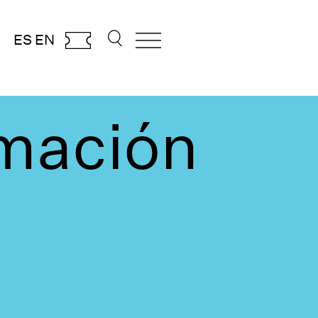
ES
EN
rmación