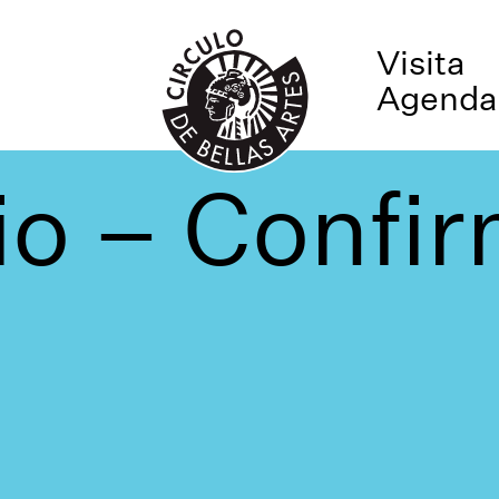
Visita
Agenda
io – Confi