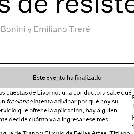
 de resist
 Bonini y Emiliano Treré
Este evento ha finalizado
r las cuestas de Livorno, una conductora sabe qué
 un
freelance
intenta adivinar por qué hoy su
rvicio que ofrece la aplicación, hay alguien
ente decide cuánto va a ingresar ese mes.
ngua de Trapo y Círculo de Bellas Artes
, Tiziano