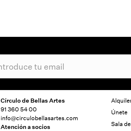
Círculo de Bellas Artes
Alquile
91 360 54 00
Únete
info@circulobellasartes.com
Sala d
Atención a socios