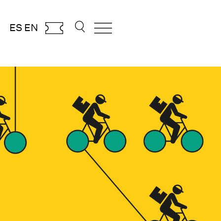
ES
EN