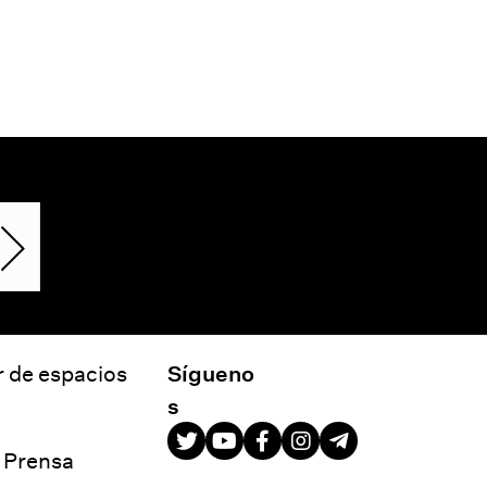
r de espacios
Sígueno
s
e Prensa