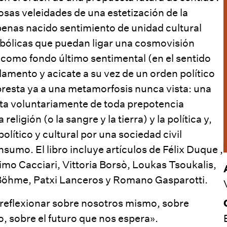
osas veleidades de una estetización de la
apenas nacido sentimiento de unidad cultural
imbólicas que puedan ligar una cosmovisión
 como fondo último sentimental (en el sentido
damento y acicate a su vez de un orden político
apresta ya a una metamorfosis nunca vista: una
rta voluntariamente de toda prepotencia
eligión (o la sangre y la tierra) y la política y,
olítico y cultural por una sociedad civil
sumo. El libro incluye artículos de
Félix Duque
,
imo Cacciari
,
Vittoria Borsò
,
Loukas Tsoukalis
,
Böhme
,
Patxi Lanceros
y
Romano Gasparotti
.
 reflexionar sobre nosotros mismo, sobre
, sobre el futuro que nos espera».