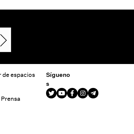
r de espacios
Sígueno
s
e Prensa