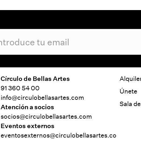
Círculo de Bellas Artes
Alquile
91 360 54 00
Únete
info@circulobellasartes.com
Sala d
Atención a socios
socios@circulobellasartes.com
Eventos externos
eventosexternos@circulobellasartes.co