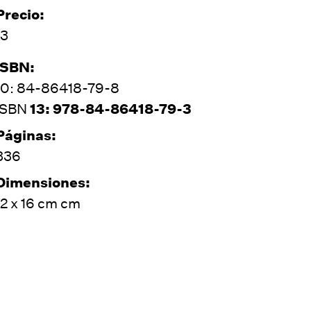
Precio:
13
ISBN:
10: 84-86418-79-8
ISBN
13: 978-84-86418-79-3
Páginas:
336
Dimensiones:
12 x 16 cm cm