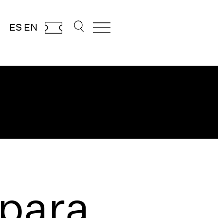
ES
EN
para