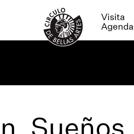
Visita
Agenda
rn. Sueños