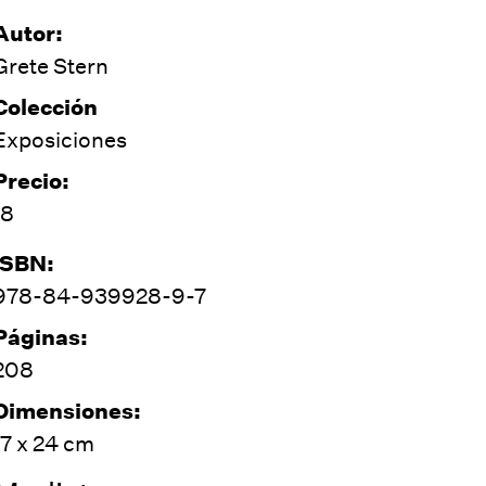
Autor:
Grete Stern
Colección
Exposiciones
Precio:
18
ISBN:
978-84-939928-9-7
Páginas:
208
Dimensiones:
17 x 24 cm