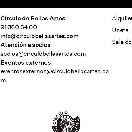
Círculo de Bellas Artes
Alquile
91 360 54 00
Únete
info@circulobellasartes.com
Sala d
Atención a socios
socios@circulobellasartes.com
Eventos externos
eventosexternos@circulobellasartes.co
m