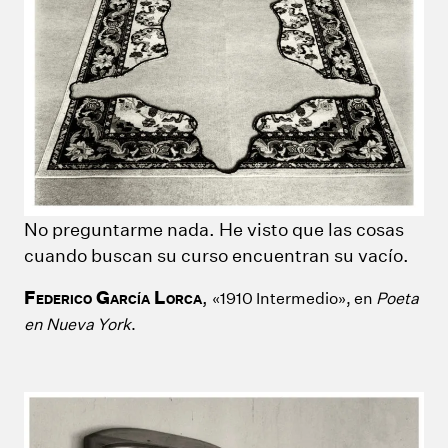
No preguntarme nada. He visto que las cosas
cuando buscan su curso encuentran su vacío.
F
G
L
,
«1910 Intermedio», en
Poeta
EDERICO
ARCÍA
ORCA
en Nueva York
.