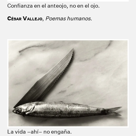
Confianza en el anteojo, no en el ojo.
C
V
,
Poemas humanos
.
ÉSAR
ALLEJO
La vida –ahí– no engaña.