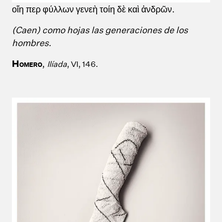
οἵη περ φύλλων γενεὴ τοίη δὲ καὶ ἀνδρῶν.
(Caen) como hojas las generaciones de los
hombres.
H
,
Ilíada
, VI, 146.
OMERO