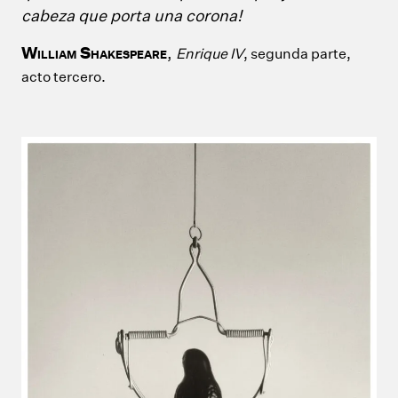
cabeza que porta una corona!
W
S
,
Enrique IV
, segunda parte,
ILLIAM
HAKESPEARE
acto tercero.