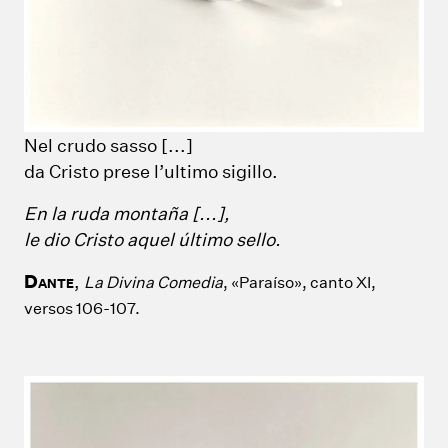
Nel crudo sasso [...]
da Cristo prese l’ultimo sigillo.
En la ruda montaña [...],
le dio Cristo aquel último sello.
D
,
La Divina Comedia
, «Paraíso», canto XI,
ANTE
versos 106-107.