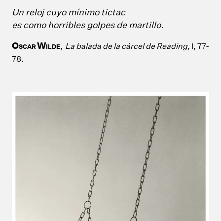
Un reloj cuyo mínimo tictac
es como horribles golpes de martillo.
O
W
,
La balada de la cárcel de Reading
, I, 77-
SCAR
ILDE
78.