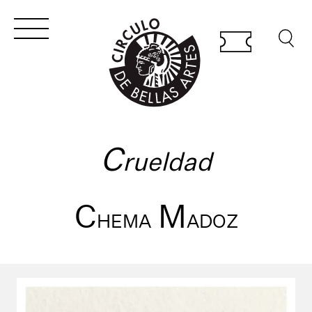
C
rueldad
C
M
HEMA
ADOZ