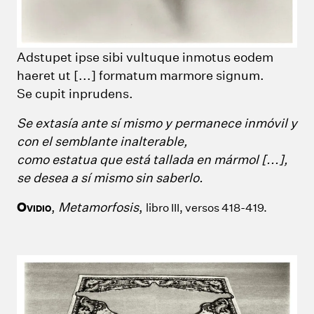
Adstupet ipse sibi vultuque inmotus eodem
haeret ut [...] formatum marmore signum.
Se cupit inprudens.
Se extasía ante sí mismo y permanece inmóvil y
con el semblante inalterable,
como estatua que está tallada en mármol [...],
se desea a sí mismo sin saberlo.
O
,
Metamorfosis
,
libro III, versos 418-419.
VIDIO