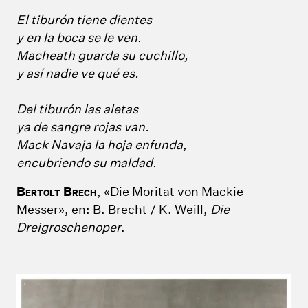
El tiburón tiene dientes
y en la boca se le ven.
Macheath guarda su cuchillo,
y así nadie ve qué es.
Del tiburón las aletas
ya de sangre rojas van.
Mack Navaja la hoja enfunda,
encubriendo su maldad.
B
B
, «Die Moritat von Mackie
ERTOLT
RECH
Messer», en: B. Brecht / K. Weill,
Die
Dreigroschenoper
.