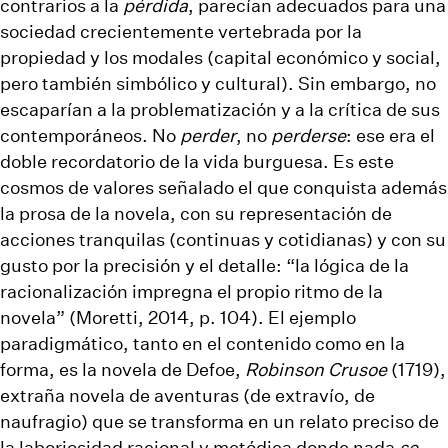
contrarios a la
pérdida
, parecían adecuados para una
sociedad crecientemente vertebrada por la
propiedad y los modales (capital económico y social,
pero también simbólico y cultural). Sin embargo, no
escaparían a la problematización y a la crítica de sus
contemporáneos. No
perder
, no
perderse
: ese era el
doble recordatorio de la vida burguesa. Es este
cosmos de valores señalado el que conquista además
la prosa de la novela, con su representación de
acciones tranquilas (continuas y cotidianas) y con su
gusto por la precisión y el detalle: “la lógica de la
racionalización impregna el propio ritmo de la
novela” (Moretti, 2014, p. 104). El ejemplo
paradigmático, tanto en el contenido como en la
forma, es la novela de Defoe,
Robinson Crusoe
(1719),
extraña novela de aventuras (de extravío, de
naufragio
) que se transforma en un relato preciso de
la laboriosidad racional y metódica donde nada
se