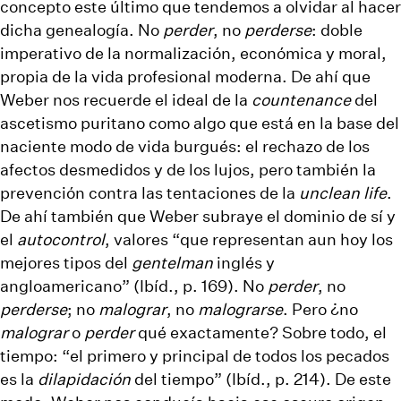
concepto este último que tendemos a olvidar al hacer
dicha genealogía. No
perder
, no
perderse
: doble
imperativo de la normalización, económica y moral,
propia de la vida profesional moderna. De ahí que
Weber nos recuerde el ideal de la
countenance
del
ascetismo puritano como algo que está en la base del
naciente modo de vida burgués: el rechazo de los
afectos desmedidos y de los lujos, pero también la
prevención contra las tentaciones de la
unclean life
.
De ahí también que Weber subraye el dominio de sí y
el
autocontrol
, valores “que representan aun hoy los
mejores tipos del
gentelman
inglés y
angloamericano” (Ibíd., p. 169). No
perder
, no
perderse
; no
malograr
, no
malograrse
. Pero ¿no
malograr
o
perder
qué exactamente? Sobre todo, el
tiempo: “el primero y principal de todos los pecados
es la
dilapidación
del tiempo” (Ibíd., p. 214). De este