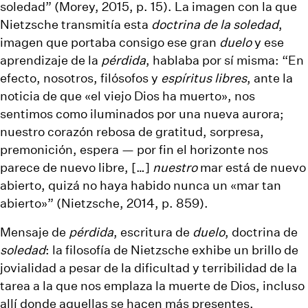
soledad” (Morey, 2015, p. 15). La imagen con la que
Nietzsche transmitía esta
doctrina de la soledad
,
imagen que portaba consigo ese gran
duelo
y ese
aprendizaje de la
pérdida
, hablaba por sí misma: “En
efecto, nosotros, filósofos y
espíritus libres
, ante la
noticia de que «el viejo Dios ha muerto», nos
sentimos como iluminados por una nueva aurora;
nuestro corazón rebosa de gratitud, sorpresa,
premonición, espera — por fin el horizonte nos
parece de nuevo libre, […]
nuestro
mar está de nuevo
abierto, quizá no haya habido nunca un «mar tan
abierto»” (Nietzsche, 2014, p. 859).
Mensaje de
pérdida
, escritura de
duelo
, doctrina de
soledad
: la filosofía de Nietzsche exhibe un brillo de
jovialidad a pesar de la dificultad y terribilidad de la
tarea a la que nos emplaza la muerte de Dios, incluso
allí donde aquellas se hacen más presentes.