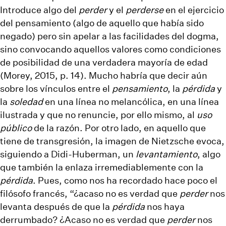
Introduce algo del
perder
y el
perderse
en el ejercicio
del pensamiento (algo de aquello que había sido
negado) pero sin apelar a las facilidades del dogma,
sino convocando aquellos valores como condiciones
de posibilidad de una verdadera mayoría de edad
(Morey, 2015, p. 14). Mucho habría que decir aún
sobre los vínculos entre el
pensamiento
, la
pérdida
y
la
soledad
en una línea no melancólica, en una línea
ilustrada y que no renuncie, por ello mismo, al
uso
público
de la razón. Por otro lado, en aquello que
tiene de transgresión, la imagen de Nietzsche evoca,
siguiendo a Didi-Huberman, un
levantamiento
, algo
que también la enlaza irremediablemente con la
pérdida
. Pues, como nos ha recordado hace poco el
filósofo francés, “¿acaso no es verdad que
perder
nos
levanta después de que la
pérdida
nos haya
derrumbado? ¿Acaso no es verdad que
perder
nos