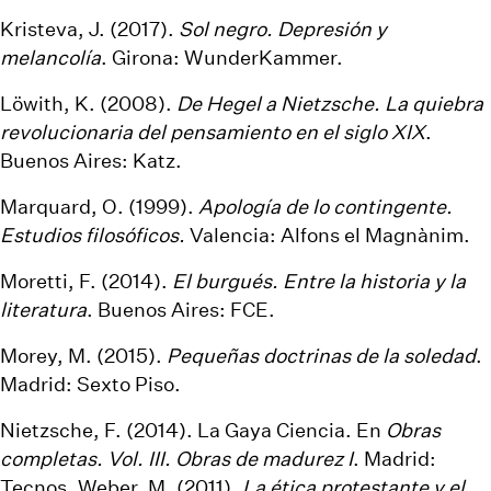
Kristeva, J. (2017).
Sol negro. Depresión y
melancolía
. Girona: WunderKammer.
Löwith, K. (2008).
De Hegel a Nietzsche. La quiebra
revolucionaria del pensamiento en el siglo XIX
.
Buenos Aires: Katz.
Marquard, O. (1999).
Apología de lo contingente.
Estudios filosóficos.
Valencia: Alfons el Magnànim.
Moretti, F. (2014).
El burgués. Entre la historia y la
literatura
. Buenos Aires: FCE.
Morey, M. (2015).
Pequeñas doctrinas de la soledad
.
Madrid: Sexto Piso.
Nietzsche, F. (2014). La Gaya Ciencia. En
Obras
completas. Vol. III. Obras de madurez I
. Madrid:
Tecnos. Weber, M. (2011).
La ética protestante y el