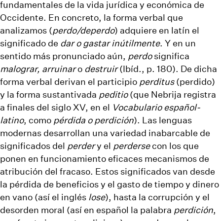
fundamentales de la vida jurídica y económica de
Occidente. En concreto, la forma verbal que
analizamos (
perdo/deperdo
) adquiere en latín el
significado de
dar o gastar inútilmente
. Y en un
sentido más pronunciado aún,
perdo
significa
malograr, arruinar
o
destruir
(Ibíd., p. 180). De dicha
forma verbal derivan el participio
perditus
(perdido)
y la forma sustantivada
peditio
(que Nebrija registra
a finales del siglo XV, en el
Vocabulario español-
latino
, como
pérdida o perdición
). Las lenguas
modernas desarrollan una variedad inabarcable de
significados del
perder
y el
perderse
con los que
ponen en funcionamiento eficaces mecanismos de
atribución del fracaso. Estos significados van desde
la pérdida de beneficios y el gasto de tiempo y dinero
en vano (así el inglés
lose
), hasta la corrupción y el
desorden moral (así en español la palabra
perdición
,