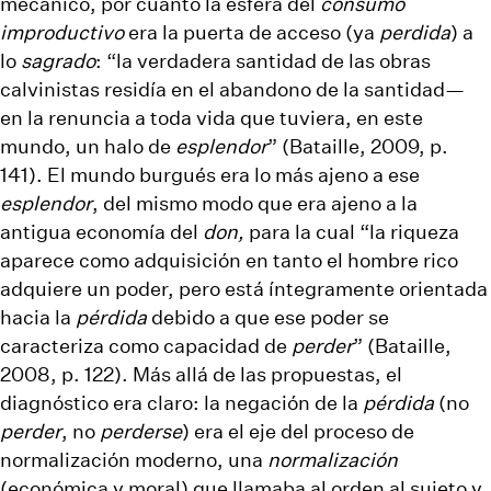
mecánico, por cuanto la esfera del
consumo
improductivo
era la puerta de acceso (ya
perdida
) a
lo
sagrado
: “la verdadera santidad de las obras
calvinistas residía en el abandono de la santidad—
en la renuncia a toda vida que tuviera, en este
mundo, un halo de
esplendor
” (Bataille, 2009, p.
141). El mundo burgués era lo más ajeno a ese
esplendor
, del mismo modo que era ajeno a la
antigua economía del
don,
para la cual “la riqueza
aparece como adquisición en tanto el hombre rico
adquiere un poder, pero está íntegramente orientada
hacia la
pérdida
debido a que ese poder se
caracteriza como capacidad de
perder
” (Bataille,
2008, p. 122). Más allá de las propuestas, el
diagnóstico era claro: la negación de la
pérdida
(no
perder
, no
perderse
) era el eje del proceso de
normalización moderno, una
normalización
(económica y moral) que llamaba al orden al sujeto y